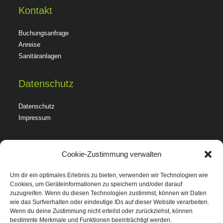
Kontakt
Buchungsanfrage
Anreise
Sanitäranlagen
Datenschutz
Datenschutz
Impressum
Cookie-Zustimmung verwalten
Um dir ein optimales Erlebnis zu bieten, verwenden wir Technologien wie
Cookies, um Geräteinformationen zu speichern und/oder darauf
zuzugreifen. Wenn du diesen Technologien zustimmst, können wir Daten
wie das Surfverhalten oder eindeutige IDs auf dieser Website verarbeiten.
Wenn du deine Zustimmung nicht erteilst oder zurückziehst, können
bestimmte Merkmale und Funktionen beeinträchtigt werden.